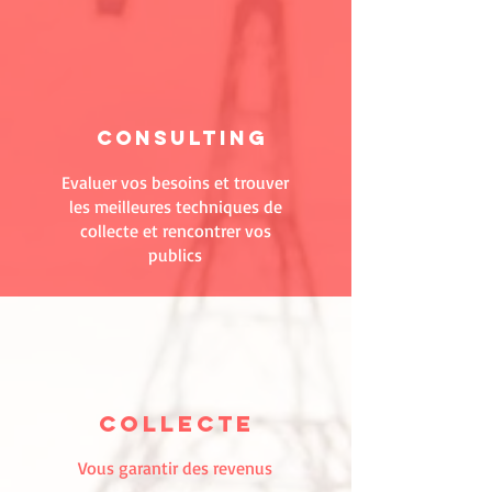
CONSULTING
Evaluer vos besoins et trouver
les meilleures techniques de
collecte et rencontrer vos
publics
COLLECTE
Vous garantir des revenus