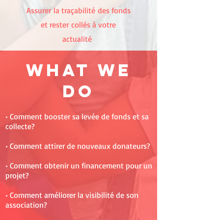
Assurer la traçabilité des fonds
et rester collés à votre
actualité
What We
Do
• Comment booster sa levée de fonds et sa
collecte?
•
Comment attirer de nouveaux donateurs?
•
Comment obtenir un financement pour un
projet?
•
Comment améliorer la visibilité de son
association?