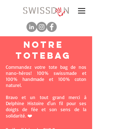
Notre
totebag
Commandez votre tote bag de nos
nano-héros! 100% swissmade et
100% handmade et 100% coton
naturel.
Bravo et un tout grand merci à
Delphine Histoire d'un fil pour ses
doigts de fée et son sens de la
solidarité. ❤️